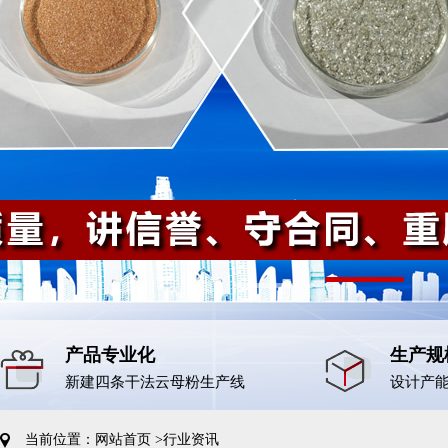
产品专业化
生产规
新建四条干法云母粉生产线
设计产能
当前位置：
网站首页
>
行业资讯