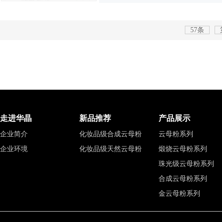
57条
走进华晶
新品推荐
产品展示
企业简介
化妆品级合成云母粉
云母粉系列
企业环境
化妆品级天然云母粉
煅烧云母粉系列
珠光级云母粉系列
合成云母粉系列
金云母粉系列