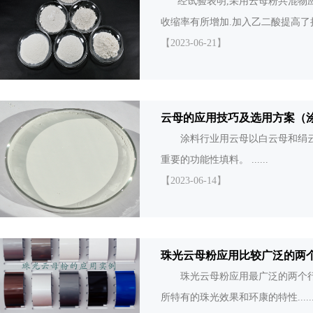
经试验表明,采用云母粉共混物应
收缩率有所增加.加入乙二酸提高了拉..
【2023-06-21】
云母的应用技巧及选用方案（
涂料行业用云母以白云母和绢云母
重要的功能性填料。 ......
【2023-06-14】
珠光云母粉应用比较广泛的两
珠光云母粉应用最广泛的两个行业
所特有的珠光效果和环康的特性.....